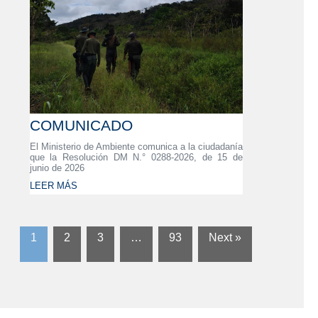
COMUNICADO
El Ministerio de Ambiente comunica a la ciudadanía
que la Resolución DM N.° 0288-2026, de 15 de
junio de 2026
LEER MÁS
1
2
3
…
93
Next »