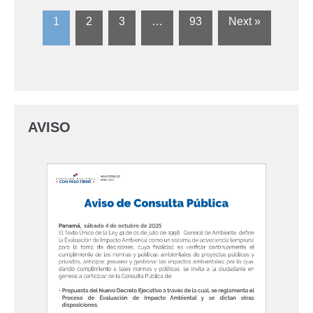
1
2
3
…
93
Next »
AVISO