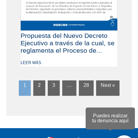
Propuesta del Nuevo Decreto
Ejecutivo a través de la cual, se
reglamenta el Proceso de...
LEER MÁS
1
2
3
…
28
Next »
Puedes realizar
tu denuncia aquí