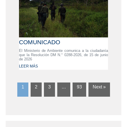
COMUNICADO
El Ministerio de Ambiente comunica a la ciudadanía
que la Resolución DM N.° 0288-2026, de 15 de junio
de 2026
LEER MÁS
1
2
3
…
93
Next »