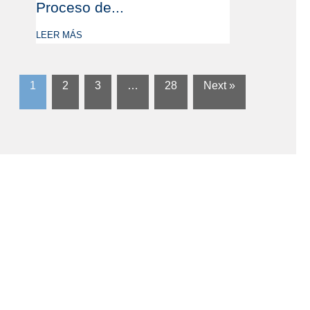
Proceso de...
LEER MÁS
1
2
3
…
28
Next »