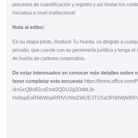
procesos de cuantificación y registro y así limitar los cos
iniciativa a nivel institucional.
Nota al editor:
En su etapa piloto,
Reduce Tu Huella
, va dirigido a cual
privado, que cuente con su personería jurídica y tenga el 
de huella de carbono corporativa.
De estar interesados en conocer más detalles sobre est
favor completar esta encuesta
https://forms.office.co
id=GcQBs82cxEmd2QDU2g2O4bL0i-
Ho0ypEoRM0WspRRIVUNktZWUE3TU5aOFhBWjNBR