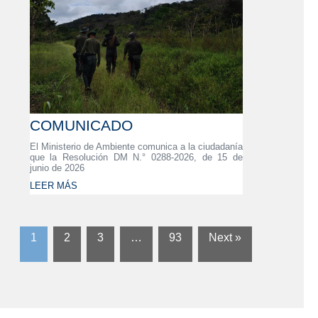
COMUNICADO
El Ministerio de Ambiente comunica a la ciudadanía
que la Resolución DM N.° 0288-2026, de 15 de
junio de 2026
LEER MÁS
1
2
3
…
93
Next »