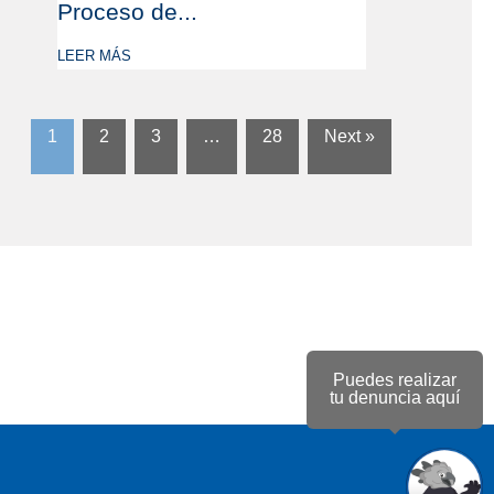
Proceso de...
LEER MÁS
1
2
3
…
28
Next »
Puedes realizar
tu denuncia aquí