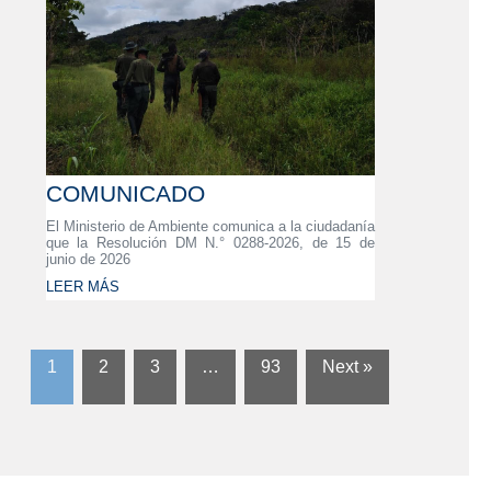
COMUNICADO
El Ministerio de Ambiente comunica a la ciudadanía
que la Resolución DM N.° 0288-2026, de 15 de
junio de 2026
LEER MÁS
1
2
3
…
93
Next »