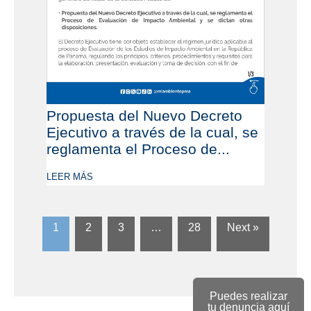
Propuesta del Nuevo Decreto
Ejecutivo a través de la cual, se
reglamenta el Proceso de...
LEER MÁS
1
2
3
…
28
Next »
Puedes realizar
tu denuncia aquí