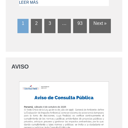
LEER MÁS
1
2
3
…
93
Next »
AVISO