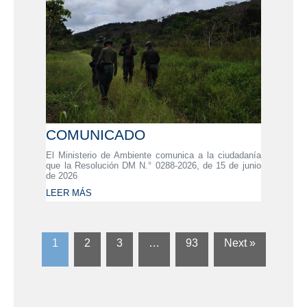
COMUNICADO
El Ministerio de Ambiente comunica a la ciudadanía
que la Resolución DM N.° 0288-2026, de 15 de junio
de 2026
LEER MÁS
1
2
3
…
93
Next »