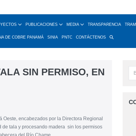
OYECTOS
PUBLICACIONES
MEDIA
TRANSPARENCIA
TRAM
NA DE COBRE PANAMÁ
SINIA
PNTC
CONTÁCTENOS
ALA SIN PERMISO, EN
C
 Oeste, encabezados por la Directora Regional
d de tala y procesando madera sin los permisos
 cabecera del Río Chame.