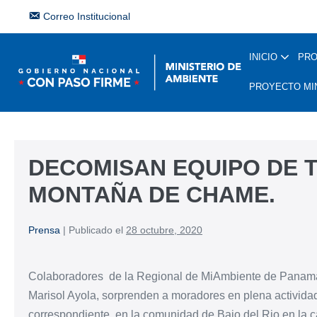
Correo Institucional
INICIO
PR
PROYECTO MI
DECOMISAN EQUIPO DE T
MONTAÑA DE CHAME.
Prensa
|
Publicado el
28 octubre, 2020
Colaboradores de la Regional de MiAmbiente de Panamá
Marisol Ayola, sorprenden a moradores en plena activida
correspondiente, en la comunidad de Bajo del Rio en la