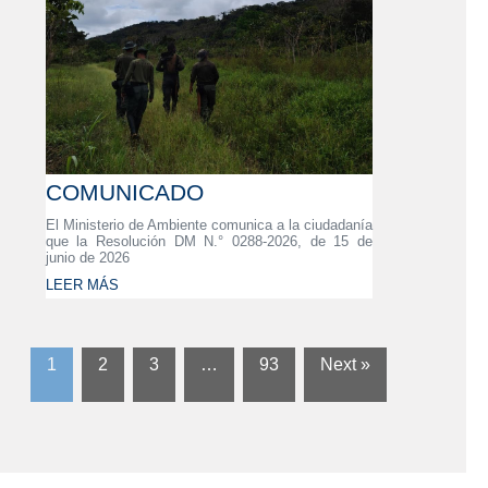
COMUNICADO
El Ministerio de Ambiente comunica a la ciudadanía
que la Resolución DM N.° 0288-2026, de 15 de
junio de 2026
LEER MÁS
1
2
3
…
93
Next »