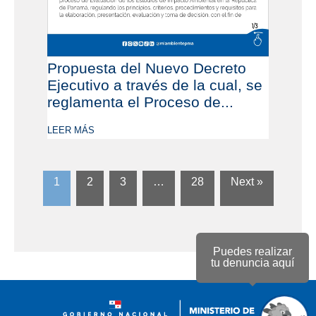
Propuesta del Nuevo Decreto
Ejecutivo a través de la cual, se
reglamenta el Proceso de...
LEER MÁS
1
2
3
…
28
Next »
Puedes realizar
tu denuncia aquí