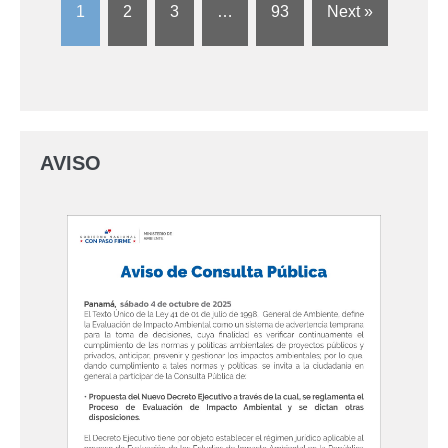
1
2
3
…
93
Next »
AVISO