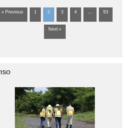
« Previous
1
2
3
4
…
93
Next »
ISO