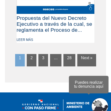
Propuesta del Nuevo Decreto
Ejecutivo a través de la cual, se
reglamenta el Proceso de...
LEER MÁS
1
2
3
…
28
Next »
Puedes realizar
tu denuncia aquí