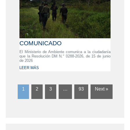
COMUNICADO
El Ministerio de Ambiente comunica a la ciudadanía
que la Resolución DM N.° 0288-2026, de 15 de junio
de 2026
LEER MÁS
1
2
3
…
93
Next »