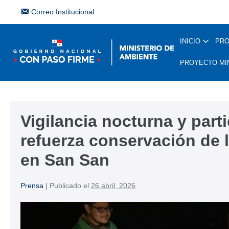
Correo Institucional
INICIO
PR
PROYECTO MI
Vigilancia nocturna y part
refuerza conservación de 
en San San
Prensa
|
Publicado el
26 abril, 2026