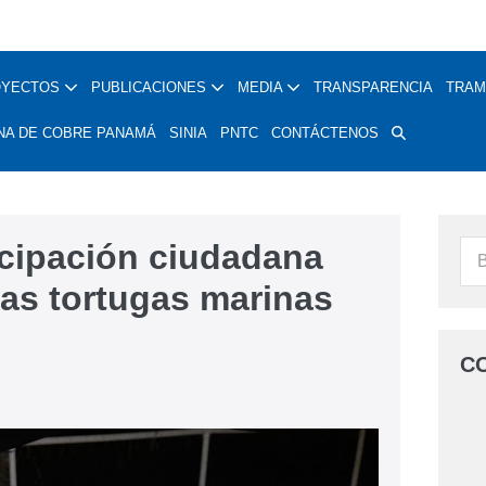
OYECTOS
PUBLICACIONES
MEDIA
TRANSPARENCIA
TRAM
NA DE COBRE PANAMÁ
SINIA
PNTC
CONTÁCTENOS
icipación ciudadana
las tortugas marinas
C