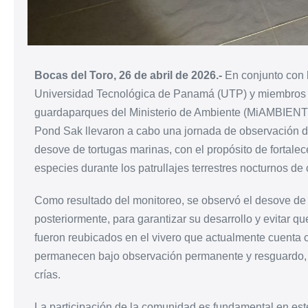
Bocas del Toro, 26 de abril de 2026.-
En conjunto con l
Universidad Tecnológica de Panamá (UTP) y miembro
guardaparques del Ministerio de Ambiente (MiAMBIEN
Pond Sak llevaron a cabo una jornada de observación dir
desove de tortugas marinas, con el propósito de fortale
especies durante los patrullajes terrestres nocturnos de c
Como resultado del monitoreo, se observó el desove de 
posteriormente, para garantizar su desarrollo y evitar qu
fueron reubicados en el vivero que actualmente cuenta c
permanecen bajo observación permanente y resguardo, d
crías.
La participación de la comunidad es fundamental en este