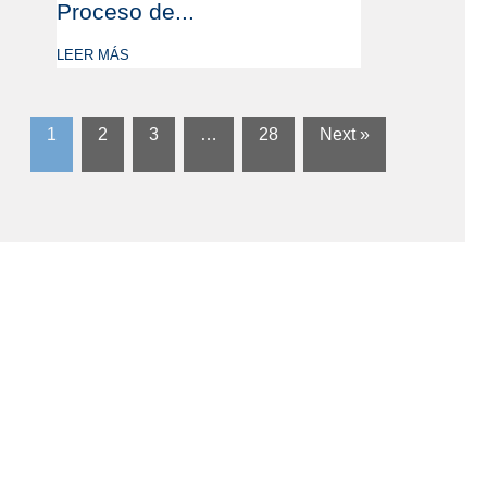
Proceso de...
LEER MÁS
1
2
3
…
28
Next »