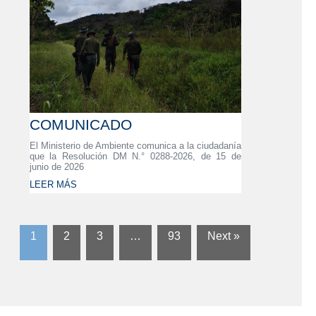
COMUNICADO
El Ministerio de Ambiente comunica a la ciudadanía
que la Resolución DM N.° 0288-2026, de 15 de
junio de 2026
LEER MÁS
1
2
3
…
93
Next »