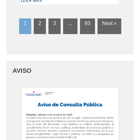
LEER MÁS
1
2
3
…
93
Next »
AVISO