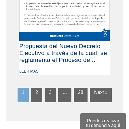
Propuesta del Nuevo Decreto
Ejecutivo a través de la cual, se
reglamenta el Proceso de...
LEER MÁS
1
2
3
…
28
Next »
Puedes realizar
tu denuncia aquí