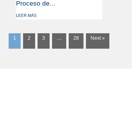
Proceso de...
LEER MÁS
1
2
3
…
28
Next »