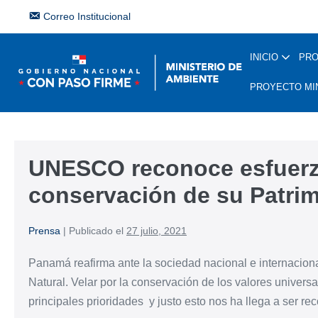
Correo Institucional
INICIO
PR
PROYECTO MI
UNESCO reconoce esfuerz
conservación de su Patrim
Prensa
|
Publicado el
27 julio, 2021
Panamá reafirma ante la sociedad nacional e internacion
Natural. Velar por la conservación de los valores univer
principales prioridades y justo esto nos ha llega a ser r