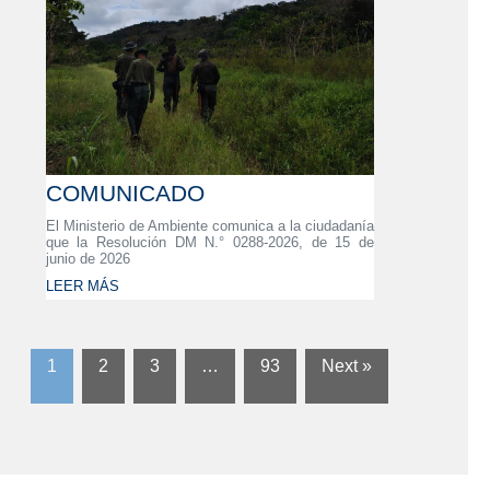
COMUNICADO
El Ministerio de Ambiente comunica a la ciudadanía
que la Resolución DM N.° 0288-2026, de 15 de
junio de 2026
LEER MÁS
1
2
3
…
93
Next »