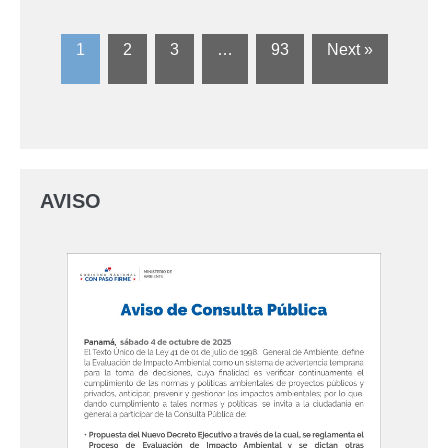
1
2
3
…
93
Next »
AVISO