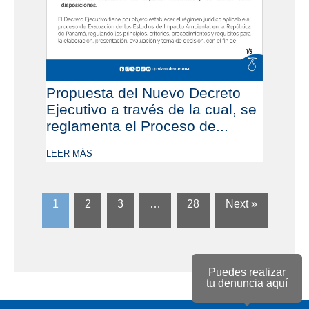
Propuesta del Nuevo Decreto
Ejecutivo a través de la cual, se
reglamenta el Proceso de...
LEER MÁS
1
2
3
…
28
Next »
Puedes realizar
tu denuncia aquí