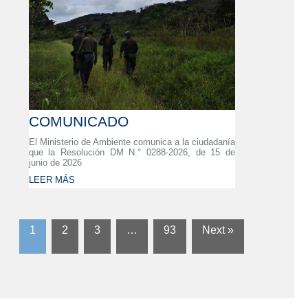
COMUNICADO
El Ministerio de Ambiente comunica a la ciudadanía
que la Resolución DM N.° 0288-2026, de 15 de
junio de 2026
LEER MÁS
1
2
3
…
93
Next »