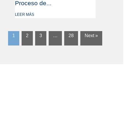
Proceso de...
LEER MÁS
1
2
3
…
28
Next »