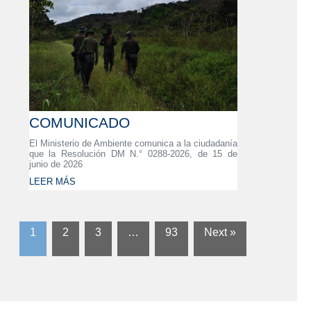
COMUNICADO
El Ministerio de Ambiente comunica a la ciudadanía
que la Resolución DM N.° 0288-2026, de 15 de
junio de 2026
LEER MÁS
1
2
3
…
93
Next »