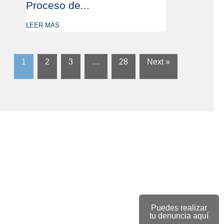
Proceso de...
LEER MÁS
1
2
3
…
28
Next »
Puedes realizar
tu denuncia aquí