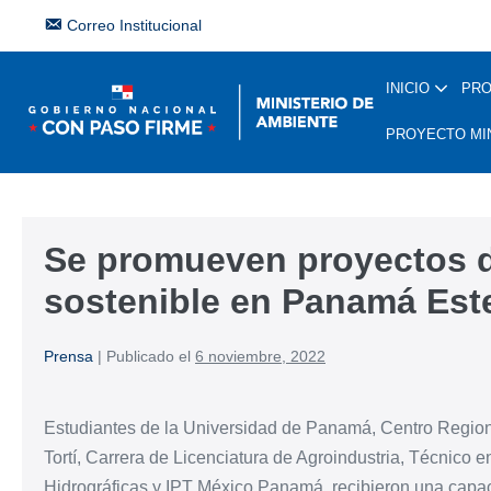
Correo Institucional
INICIO
PR
PROYECTO MI
Se promueven proyectos d
sostenible en Panamá Est
Prensa
|
Publicado el
6 noviembre, 2022
Estudiantes de la Universidad de Panamá, Centro Region
Tortí, Carrera de Licenciatura de Agroindustria, Técnic
Hidrográficas y IPT México Panamá, recibieron una capaci