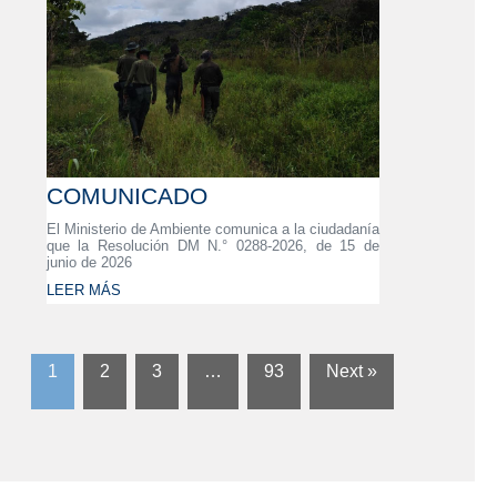
COMUNICADO
El Ministerio de Ambiente comunica a la ciudadanía
que la Resolución DM N.° 0288-2026, de 15 de
junio de 2026
LEER MÁS
1
2
3
…
93
Next »