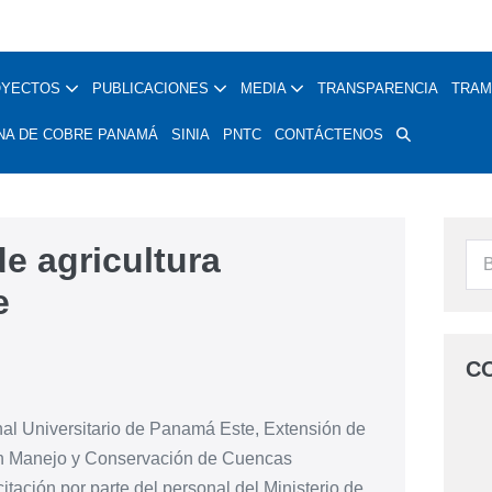
OYECTOS
PUBLICACIONES
MEDIA
TRANSPARENCIA
TRAM
NA DE COBRE PANAMÁ
SINIA
PNTC
CONTÁCTENOS
e agricultura
e
C
al Universitario de Panamá Este, Extensión de
o en Manejo y Conservación de Cuencas
tación por parte del personal del Ministerio de