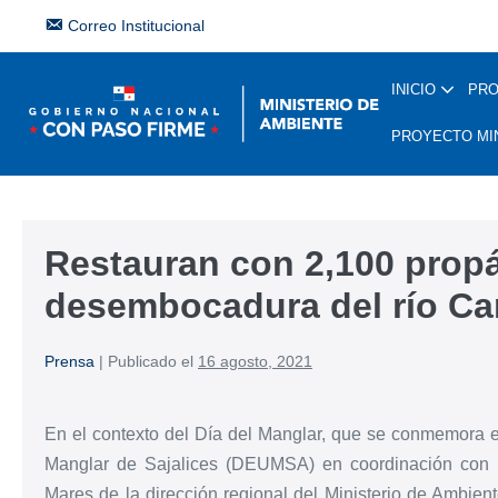
Correo Institucional
INICIO
PR
PROYECTO MI
Restauran con 2,100 propá
desembocadura del río C
Prensa
|
Publicado el
16 agosto, 2021
En el contexto del Día del Manglar, que se conmemora 
Manglar de Sajalices (DEUMSA) en coordinación con l
Mares de la dirección regional del Ministerio de Ambi