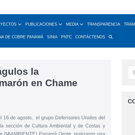
OYECTOS
PUBLICACIONES
MEDIA
TRANSPARENCIA
TRAM
NA DE COBRE PANAMÁ
SINIA
PNTC
CONTÁCTENOS
gulos la
amarón en Chame
C
el 16 de agosto, el grupo Defensores Unidos del
a sección de Cultura Ambiental y de Costas y
ente (MiAMBIENTE) Panamá Oeste, realizaron una