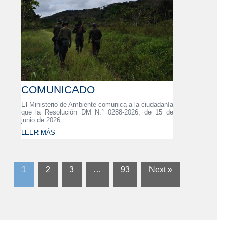
COMUNICADO
El Ministerio de Ambiente comunica a la ciudadanía
que la Resolución DM N.° 0288-2026, de 15 de
junio de 2026
LEER MÁS
1
2
3
…
93
Next »