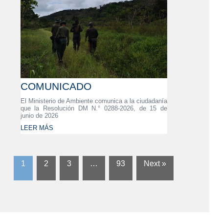
COMUNICADO
El Ministerio de Ambiente comunica a la ciudadanía
que la Resolución DM N.° 0288-2026, de 15 de
junio de 2026
LEER MÁS
1
2
3
…
93
Next »