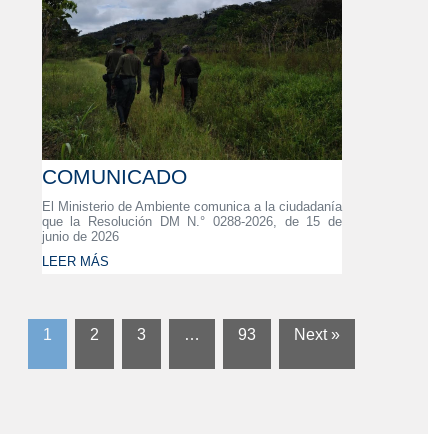
COMUNICADO
El Ministerio de Ambiente comunica a la ciudadanía
que la Resolución DM N.° 0288-2026, de 15 de
junio de 2026
LEER MÁS
1
2
3
…
93
Next »