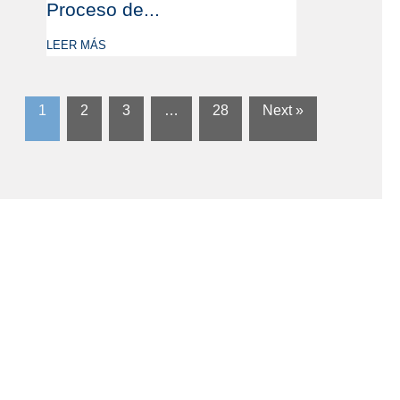
Proceso de...
LEER MÁS
1
2
3
…
28
Next »