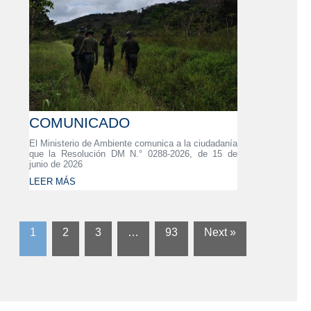
COMUNICADO
El Ministerio de Ambiente comunica a la ciudadanía
que la Resolución DM N.° 0288-2026, de 15 de
junio de 2026
LEER MÁS
1
2
3
…
93
Next »