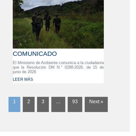
COMUNICADO
El Ministerio de Ambiente comunica a la ciudadanía
que la Resolución DM N.° 0288-2026, de 15 de
junio de 2026
LEER MÁS
1
2
3
…
93
Next »