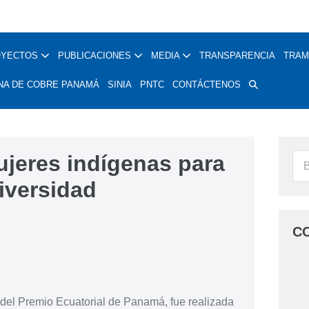
OYECTOS
PUBLICACIONES
MEDIA
TRANSPARENCIA
TRAM
NA DE COBRE PANAMÁ
SINIA
PNTC
CONTÁCTENOS
jeres indígenas para
iversidad
C
el Premio Ecuatorial de Panamá, fue realizada