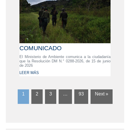
COMUNICADO
El Ministerio de Ambiente comunica a la ciudadanía
que la Resolución DM N.° 0288-2026, de 15 de junio
de 2026
LEER MÁS
1
2
3
…
93
Next »