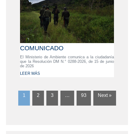
COMUNICADO
El Ministerio de Ambiente comunica a la ciudadanía
que la Resolución DM N.° 0288-2026, de 15 de junio
de 2026
LEER MÁS
1
2
3
…
93
Next »