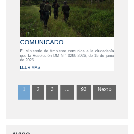
COMUNICADO
El Ministerio de Ambiente comunica a la ciudadanía
que la Resolución DM N.° 0288-2026, de 15 de junio
de 2026
LEER MÁS
1
2
3
…
93
Next »