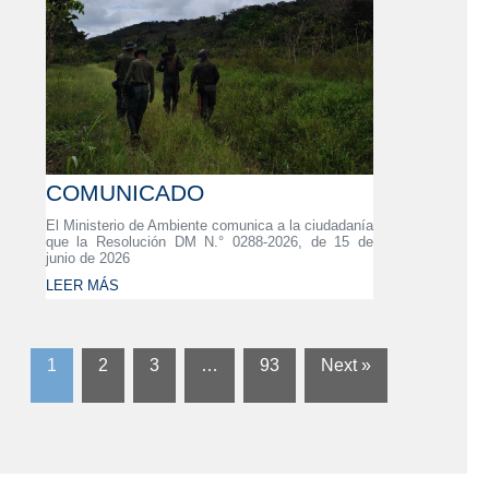
COMUNICADO
El Ministerio de Ambiente comunica a la ciudadanía
que la Resolución DM N.° 0288-2026, de 15 de
junio de 2026
LEER MÁS
1
2
3
…
93
Next »