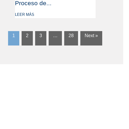
Proceso de...
LEER MÁS
1
2
3
…
28
Next »