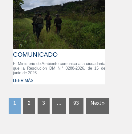
COMUNICADO
El Ministerio de Ambiente comunica a la ciudadanía
que la Resolución DM N.° 0288-2026, de 15 de
junio de 2026
LEER MÁS
1
2
3
…
93
Next »