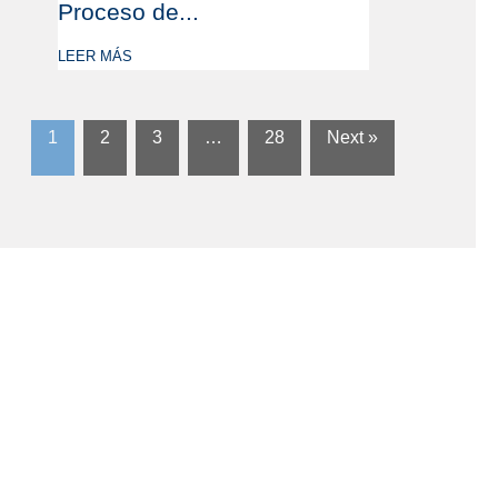
Proceso de...
LEER MÁS
1
2
3
…
28
Next »