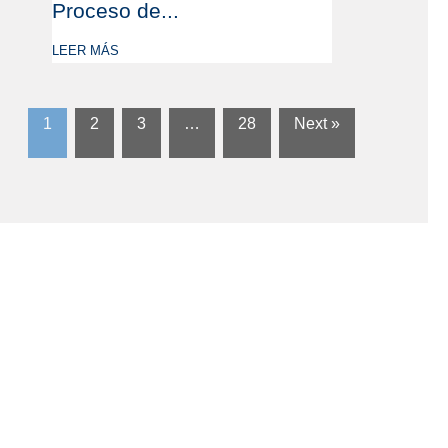
Proceso de...
LEER MÁS
1
2
3
…
28
Next »