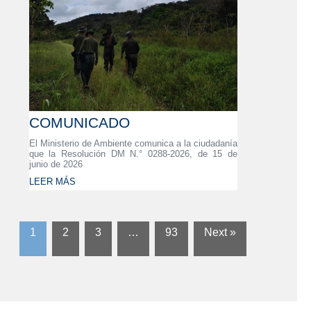
COMUNICADO
El Ministerio de Ambiente comunica a la ciudadanía
que la Resolución DM N.° 0288-2026, de 15 de
junio de 2026
LEER MÁS
1
2
3
…
93
Next »