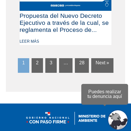
Propuesta del Nuevo Decreto
Ejecutivo a través de la cual, se
reglamenta el Proceso de...
LEER MÁS
1
2
3
…
28
Next »
Puedes realizar
tu denuncia aquí