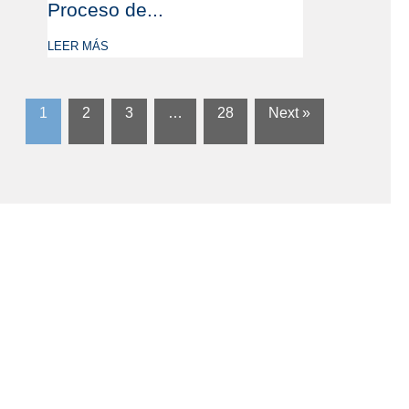
Proceso de...
LEER MÁS
1
2
3
…
28
Next »