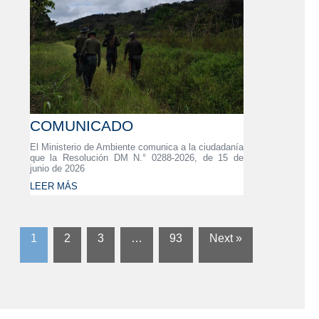
COMUNICADO
El Ministerio de Ambiente comunica a la ciudadanía
que la Resolución DM N.° 0288-2026, de 15 de
junio de 2026
LEER MÁS
1
2
3
…
93
Next »