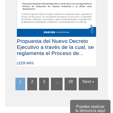
Propuesta del Nuevo Decreto
Ejecutivo a través de la cual, se
reglamenta el Proceso de...
LEER MÁS
1
2
3
…
28
Next »
Puedes realizar
tu denuncia aquí