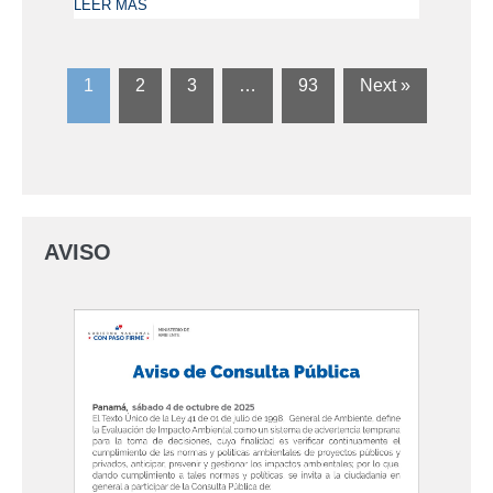
LEER MÁS
1
2
3
…
93
Next »
AVISO