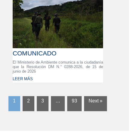
COMUNICADO
El Ministerio de Ambiente comunica a la ciudadanía
que la Resolución DM N.° 0288-2026, de 15 de
junio de 2026
LEER MÁS
1
2
3
…
93
Next »