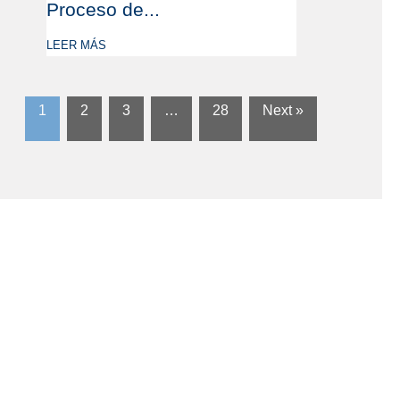
Proceso de...
LEER MÁS
1
2
3
…
28
Next »