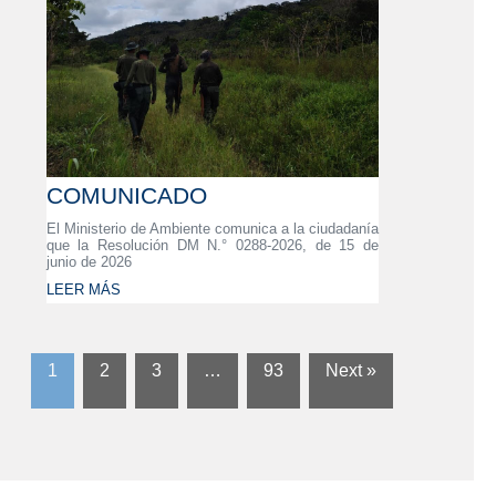
COMUNICADO
El Ministerio de Ambiente comunica a la ciudadanía
que la Resolución DM N.° 0288-2026, de 15 de
junio de 2026
LEER MÁS
1
2
3
…
93
Next »