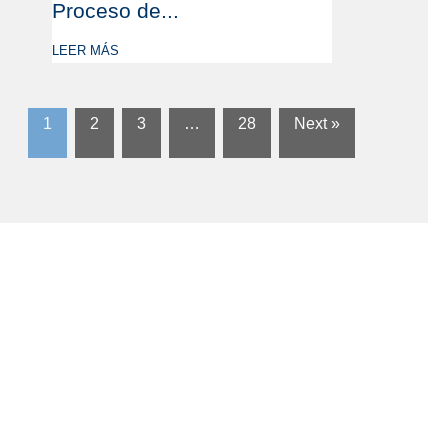
Proceso de...
LEER MÁS
1
2
3
…
28
Next »