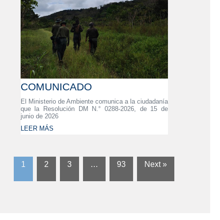
COMUNICADO
El Ministerio de Ambiente comunica a la ciudadanía
que la Resolución DM N.° 0288-2026, de 15 de
junio de 2026
LEER MÁS
1
2
3
…
93
Next »