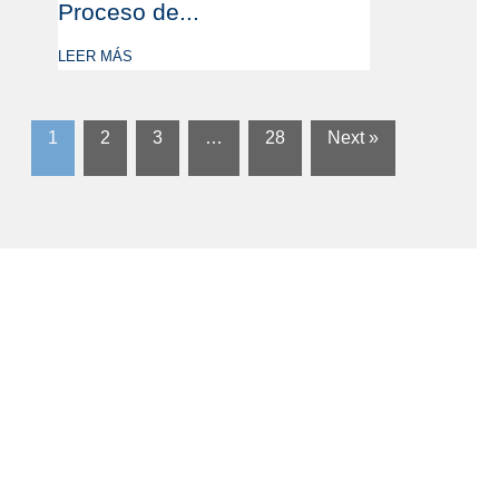
Proceso de...
LEER MÁS
1
2
3
…
28
Next »