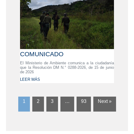
COMUNICADO
El Ministerio de Ambiente comunica a la ciudadanía
que la Resolución DM N.° 0288-2026, de 15 de junio
de 2026
LEER MÁS
1
2
3
…
93
Next »