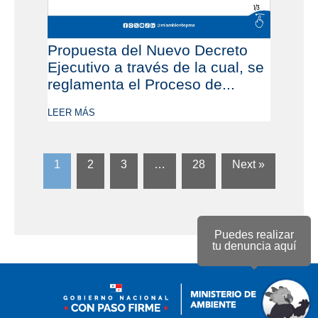
Propuesta del Nuevo Decreto
Ejecutivo a través de la cual, se
reglamenta el Proceso de...
LEER MÁS
1
2
3
…
28
Next »
Puedes realizar
tu denuncia aquí