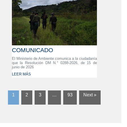
COMUNICADO
El Ministerio de Ambiente comunica a la ciudadanía
que la Resolución DM N.° 0288-2026, de 15 de
junio de 2026
LEER MÁS
1
2
3
…
93
Next »