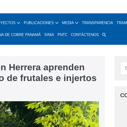
OYECTOS
PUBLICACIONES
MEDIA
TRANSPARENCIA
TRAM
NA DE COBRE PANAMÁ
SINIA
PNTC
CONTÁCTENOS
n Herrera aprenden
 de frutales e injertos
C