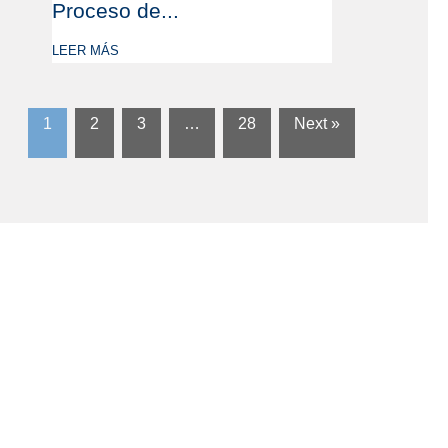
Proceso de...
LEER MÁS
1
2
3
…
28
Next »