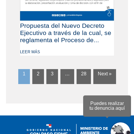
Propuesta del Nuevo Decreto
Ejecutivo a través de la cual, se
reglamenta el Proceso de...
LEER MÁS
1
2
3
…
28
Next »
Puedes realizar
tu denuncia aquí