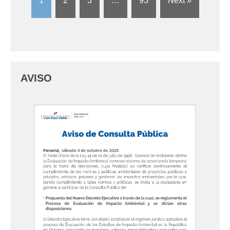
1
2
3
…
93
Next »
AVISO