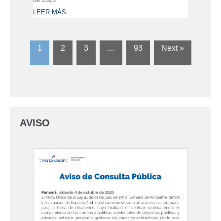
LEER MÁS
1
2
3
…
93
Next »
AVISO