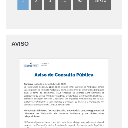
1
2
3
…
93
Next »
AVISO