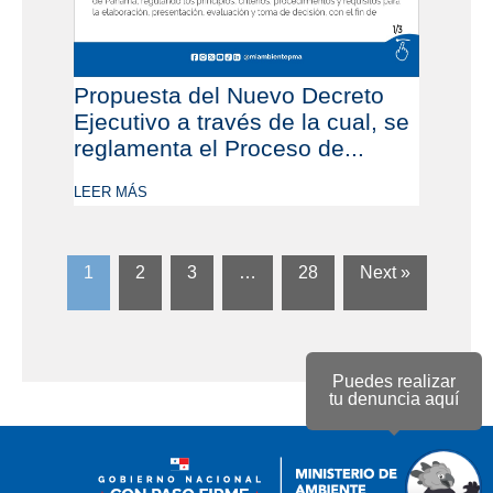
Propuesta del Nuevo Decreto
Ejecutivo a través de la cual, se
reglamenta el Proceso de...
LEER MÁS
1
2
3
…
28
Next »
Puedes realizar
tu denuncia aquí