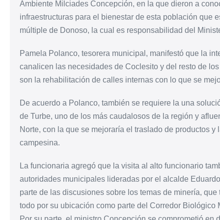
Ambiente Milciades Concepción, en la que dieron a cono
infraestructuras para el bienestar de esta población que 
múltiple de Donoso, la cual es responsabilidad del Mini
Pamela Polanco, tesorera municipal, manifestó que la i
canalicen las necesidades de Coclesito y del resto de los 
son la rehabilitación de calles internas con lo que se mej
De acuerdo a Polanco, también se requiere la una solució
de Turbe, uno de los más caudalosos de la región y aflue
Norte, con la que se mejoraría el traslado de productos y
campesina.
La funcionaria agregó que la visita al alto funcionario ta
autoridades municipales lideradas por el alcalde Eduar
parte de las discusiones sobre los temas de minería, que 
todo por su ubicación como parte del Corredor Biológic
Por su parte, el ministro Concepción se comprometió en d