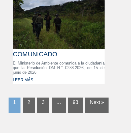
COMUNICADO
El Ministerio de Ambiente comunica a la ciudadanía
que la Resolución DM N.° 0288-2026, de 15 de
junio de 2026
LEER MÁS
1
2
3
…
93
Next »