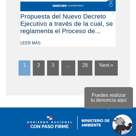
Propuesta del Nuevo Decreto
Ejecutivo a través de la cual, se
reglamenta el Proceso de...
LEER MÁS
1
2
3
…
28
Next »
Puedes realizar
tu denuncia aquí