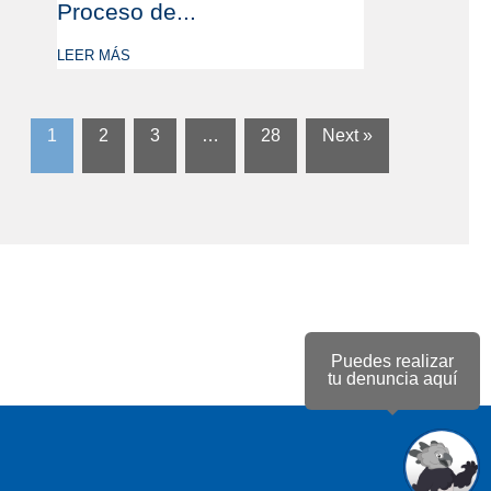
Proceso de...
LEER MÁS
1
2
3
…
28
Next »
Puedes realizar
tu denuncia aquí