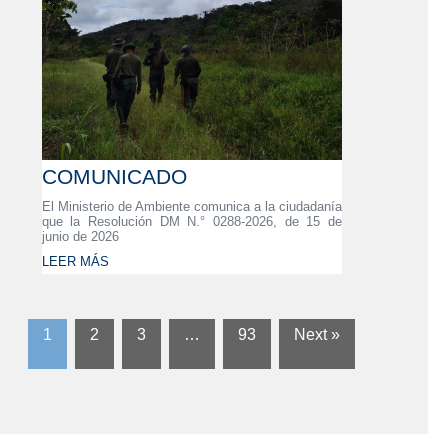
COMUNICADO
El Ministerio de Ambiente comunica a la ciudadanía
que la Resolución DM N.° 0288-2026, de 15 de
junio de 2026
LEER MÁS
1
2
3
…
93
Next »