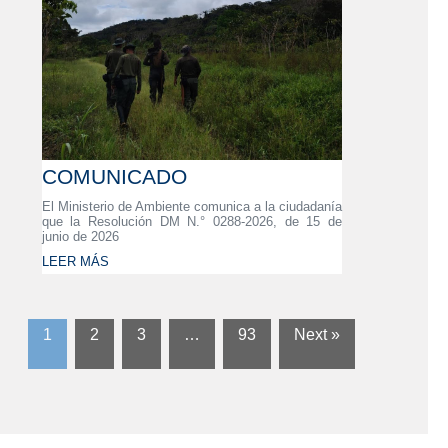
COMUNICADO
El Ministerio de Ambiente comunica a la ciudadanía
que la Resolución DM N.° 0288-2026, de 15 de
junio de 2026
LEER MÁS
1
2
3
…
93
Next »