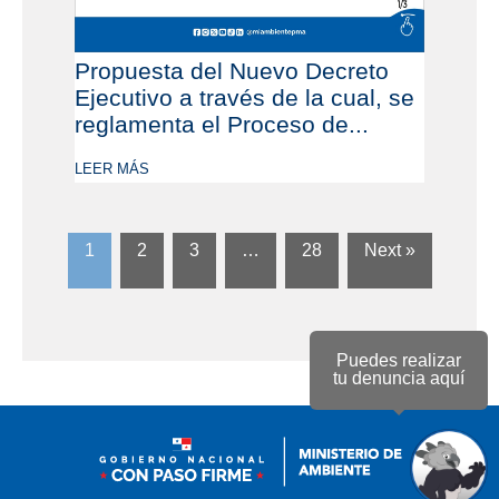
Propuesta del Nuevo Decreto
Ejecutivo a través de la cual, se
reglamenta el Proceso de...
LEER MÁS
1
2
3
…
28
Next »
Puedes realizar
tu denuncia aquí