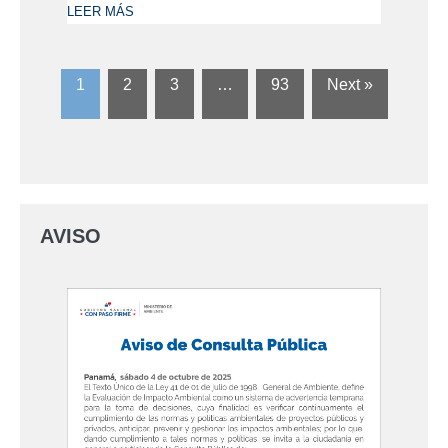
LEER MÁS
1
2
3
…
93
Next »
AVISO