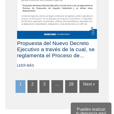
Propuesta del Nuevo Decreto
Ejecutivo a través de la cual, se
reglamenta el Proceso de...
LEER MÁS
1
2
3
…
28
Next »
Puedes realizar
tu denuncia aquí