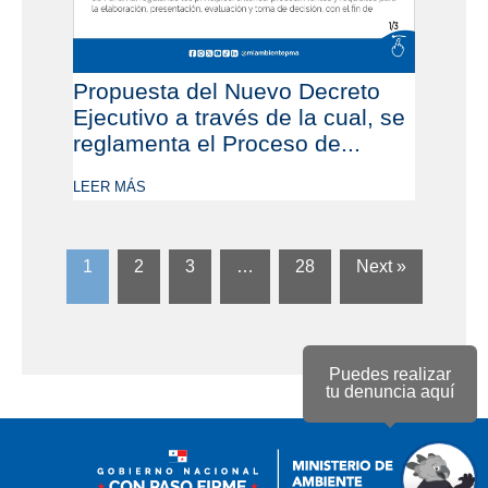
Propuesta del Nuevo Decreto
Ejecutivo a través de la cual, se
reglamenta el Proceso de...
LEER MÁS
1
2
3
…
28
Next »
Puedes realizar
tu denuncia aquí