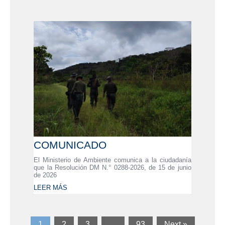
COMUNICADO
El Ministerio de Ambiente comunica a la ciudadanía
que la Resolución DM N.° 0288-2026, de 15 de junio
de 2026
LEER MÁS
1
2
3
…
93
Next »