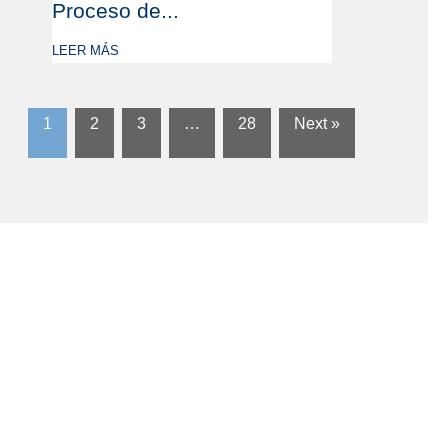
Proceso de...
LEER MÁS
1
2
3
…
28
Next »