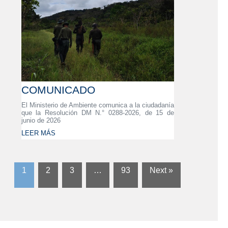
COMUNICADO
El Ministerio de Ambiente comunica a la ciudadanía
que la Resolución DM N.° 0288-2026, de 15 de
junio de 2026
LEER MÁS
1
2
3
…
93
Next »