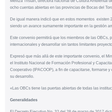
Melitza Tristán, directora nacional de Cultura Ambienta
ocho cuentas abiertas en las provincias de Bocas del Tor
De igual manera indicó que en estos momentos
existen 
siendo un avance sumamente importante en la gestión am
Este convenio permitirá que los miembros de las OBCs, 
internacionales y desarrollar sin tantos limitantes proyec
Expresó que más allá de este importante convenio, el Mi
el Instituto Nacional de Formación Profesional y Capacit
Cooperativo (IPACOOP), a fin de capacitarse, formarse y 
su desarrollo.
«Las OBCs tiene las puertas abiertas de todas las institu
Generalidades
El Decreto Ejecutivo No. 32 del 28 de marzo de 2017 dic