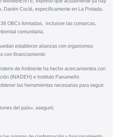
l de MiAMBIENTE, expresó que actualmente ya hay
o, Darién Coclé, específicamente en La Pintada.
238 OBCs formadas,
inclusive las comarcas,
biental comunitaria.
puedan establecer alianzas con organismos
tos con financiamiento
nisterio de Ambiente ha hecho acercamientos con
ación
(INADEH) e Instituto Panameño
obtener las herramientas necesarias para seguir
ciones del país», aseguró.
ta las normas de conformación y funcionamiento